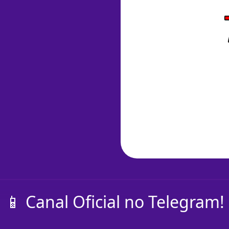
📱 Canal Oficial no Telegram!