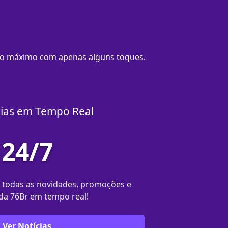
ir ao máximo com apenas alguns toques.
cias em Tempo Real
24/7
e todas as novidades, promoções e
da 76Br em tempo real!
Ver Notícias