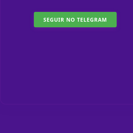
SEGUIR NO TELEGRAM