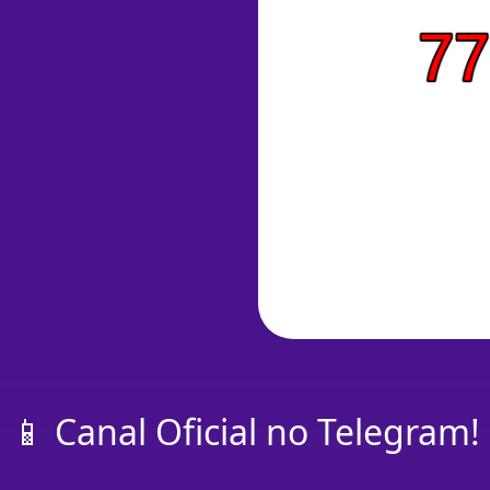
📱 Canal Oficial no Telegram!