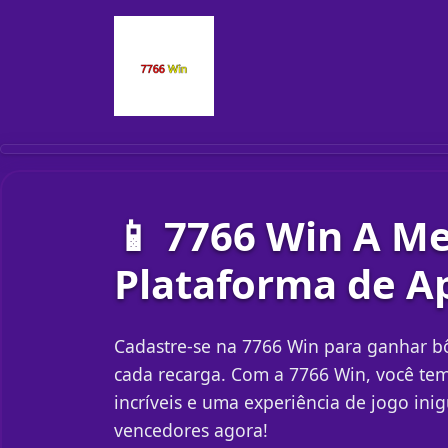
📱 7766 Win A M
Plataforma de A
Cadastre-se na 7766 Win para ganhar b
cada recarga. Com a 7766 Win, você te
incríveis e uma experiência de jogo inig
vencedores agora!