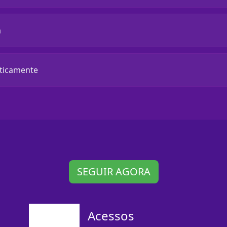
a
aticamente
SEGUIR AGORA
Acessos