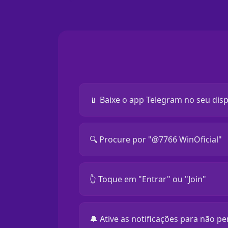
📱 Baixe o app Telegram no seu disp
🔍 Procure por "@7766 WinOficial"
👆 Toque em "Entrar" ou "Join"
🔔 Ative as notificações para não p