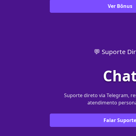
Ver Bônus
💬 Suporte Di
Cha
Suporte direto via Telegram, r
atendimento persona
Falar Suport