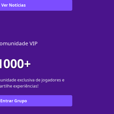
Ver Notícias
Comunidade VIP
1000+
unidade exclusiva de jogadores e
rtilhe experiências!
Entrar Grupo