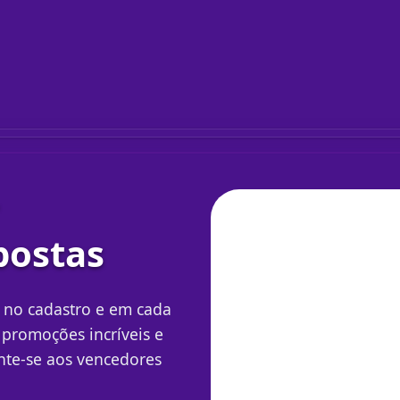
postas
 no cadastro e em cada
 promoções incríveis e
unte-se aos vencedores