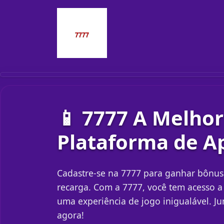
📱 7777 A Melhor
Plataforma de A
Cadastre-se na 7777 para ganhar bônus
recarga. Com a 7777, você tem acesso a
uma experiência de jogo inigualável. J
agora!