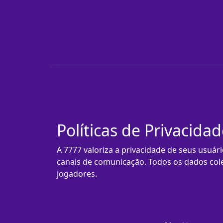
Políticas de Privacida
A 7777 valoriza a privacidade de seus usuá
canais de comunicação. Todos os dados cole
jogadores.