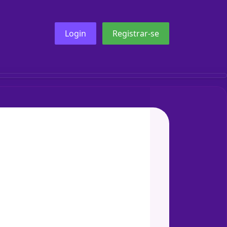
Login
Registrar-se