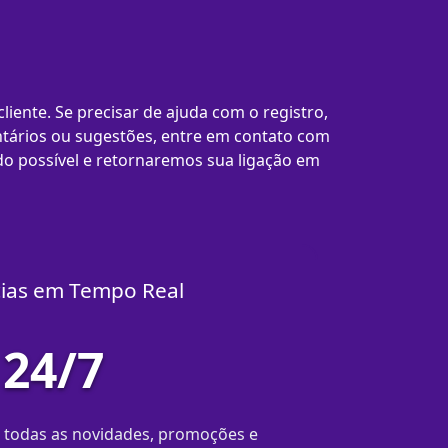
iente. Se precisar de ajuda com o registro,
tários ou sugestões, entre em contato com
do possível e retornaremos sua ligação em
cias em Tempo Real
24/7
e todas as novidades, promoções e