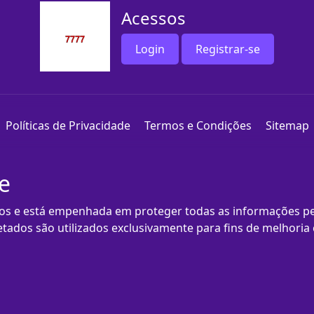
Acessos
Login
Registrar-se
Políticas de Privacidade
Termos e Condições
Sitemap
de
rios e está empenhada em proteger todas as informações p
tados são utilizados exclusivamente para fins de melhoria