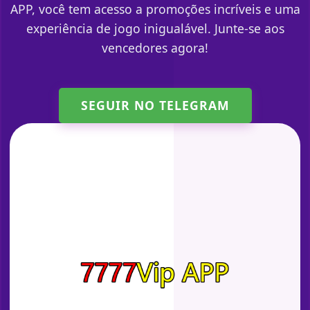
APP, você tem acesso a promoções incríveis e uma
experiência de jogo inigualável. Junte-se aos
vencedores agora!
SEGUIR NO TELEGRAM