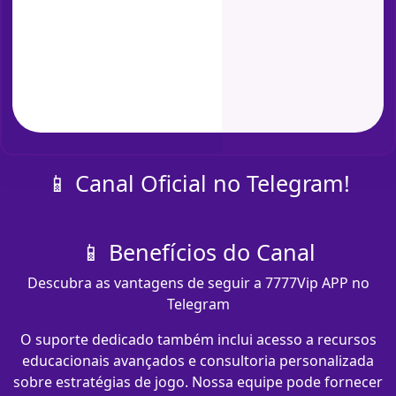
📱 Canal Oficial no Telegram!
📱 Benefícios do Canal
Descubra as vantagens de seguir a 7777Vip APP no
Telegram
O suporte dedicado também inclui acesso a recursos
educacionais avançados e consultoria personalizada
sobre estratégias de jogo. Nossa equipe pode fornecer