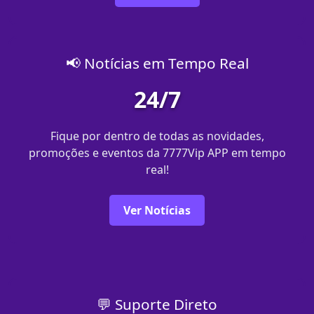
📢 Notícias em Tempo Real
24/7
Fique por dentro de todas as novidades,
promoções e eventos da 7777Vip APP em tempo
real!
Ver Notícias
💬 Suporte Direto