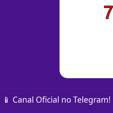
📱 Canal Oficial no Telegram!