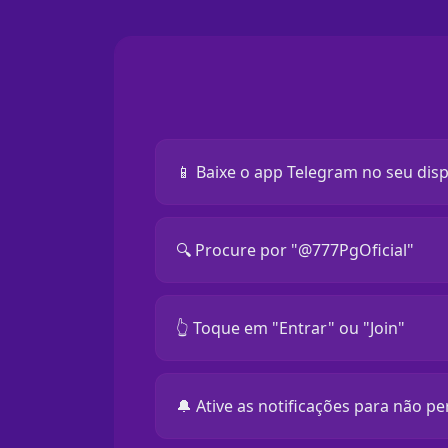
📱 Baixe o app Telegram no seu disp
🔍 Procure por "@777PgOficial"
👆 Toque em "Entrar" ou "Join"
🔔 Ative as notificações para não p