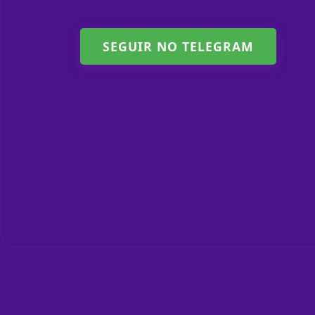
SEGUIR NO TELEGRAM