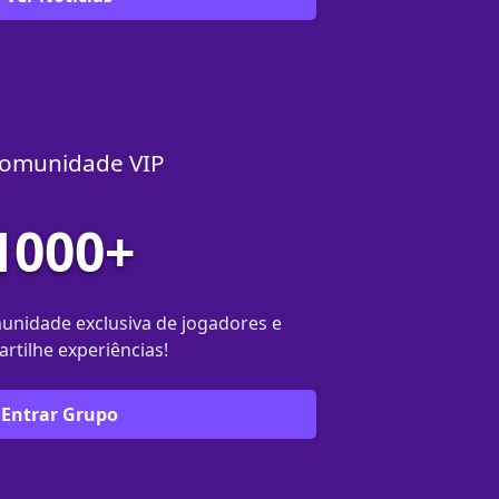
Comunidade VIP
1000+
unidade exclusiva de jogadores e
rtilhe experiências!
Entrar Grupo