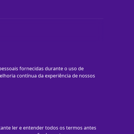
pessoais fornecidas durante o uso de
elhoria contínua da experiência de nossos
ante ler e entender todos os termos antes