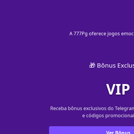
A 777Pg oferece jogos emoc
🎁 Bônus Exclu
VIP
Receba bônus exclusivos do Telegra
e códigos promocionai
Ver Bônus