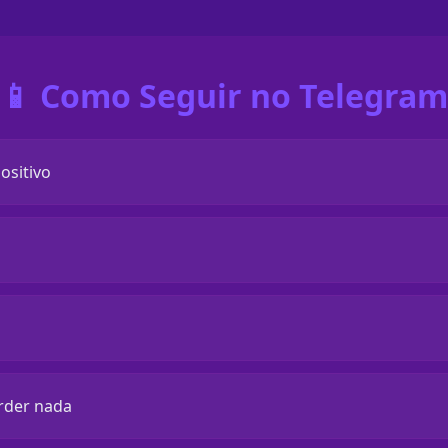
📱 Como Seguir no Telegram
ositivo
erder nada