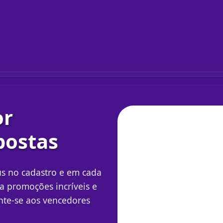
or
postas
s no cadastro e em cada
a promoções incríveis e
unte-se aos vencedores