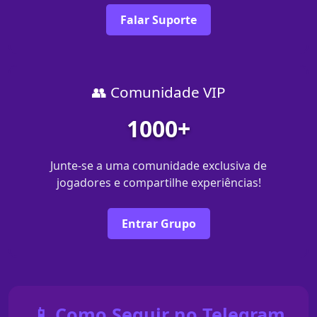
Falar Suporte
👥 Comunidade VIP
1000+
Junte-se a uma comunidade exclusiva de
jogadores e compartilhe experiências!
Entrar Grupo
📱 Como Seguir no Telegram