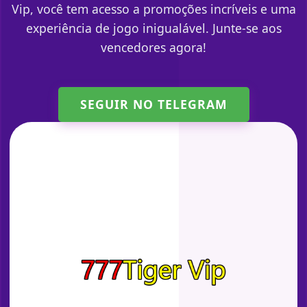
Vip, você tem acesso a promoções incríveis e uma
experiência de jogo inigualável. Junte-se aos
vencedores agora!
SEGUIR NO TELEGRAM