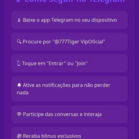
📱 Baixe o app Telegram no seu dispositivo
🔍 Procure por "@777Tiger VipOficial"
👆 Toque em "Entrar" ou "Join"
🔔 Ative as notificações para não perder
nada
💬 Participe das conversas e interaja
🎁 Receba bônus exclusivos