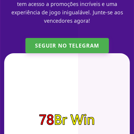
tem acesso a promoções incríveis e uma
experiência de jogo inigualável. Junte-se aos
vencedores agora!
SEGUIR NO TELEGRAM