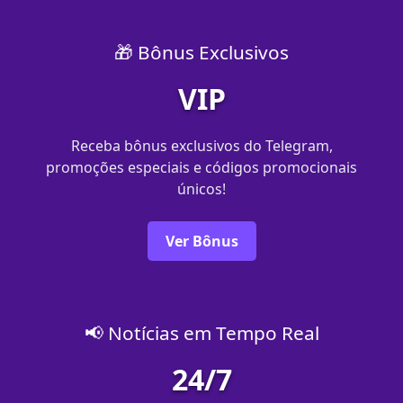
🎁 Bônus Exclusivos
VIP
Receba bônus exclusivos do Telegram,
promoções especiais e códigos promocionais
únicos!
Ver Bônus
📢 Notícias em Tempo Real
24/7