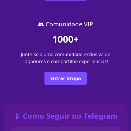
👥 Comunidade VIP
1000+
Junte-se a uma comunidade exclusiva de
jogadores e compartilhe experiências!
Entrar Grupo
📱 Como Seguir no Telegram