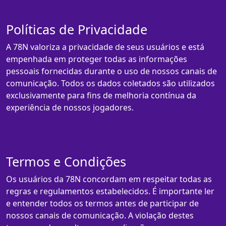
Políticas de Privacidade
A 78N valoriza a privacidade de seus usuários e está
empenhada em proteger todas as informações
pessoais fornecidas durante o uso de nossos canais de
comunicação. Todos os dados coletados são utilizados
exclusivamente para fins de melhoria contínua da
experiência de nossos jogadores.
Termos e Condições
Os usuários da 78N concordam em respeitar todas as
regras e regulamentos estabelecidos. É importante ler
e entender todos os termos antes de participar de
nossos canais de comunicação. A violação destes