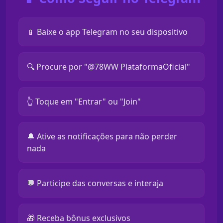
📱 Baixe o app Telegram no seu dispositivo
🔍 Procure por "@78WW PlataformaOficial"
👆 Toque em "Entrar" ou "Join"
🔔 Ative as notificações para não perder
nada
💬 Participe das conversas e interaja
🎁 Receba bônus exclusivos