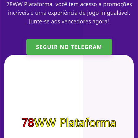
78WW Plataforma, você tem acesso a promoções
incríveis e uma experiência de jogo inigualável.
Junte-se aos vencedores agora!
SEGUIR NO TELEGRAM