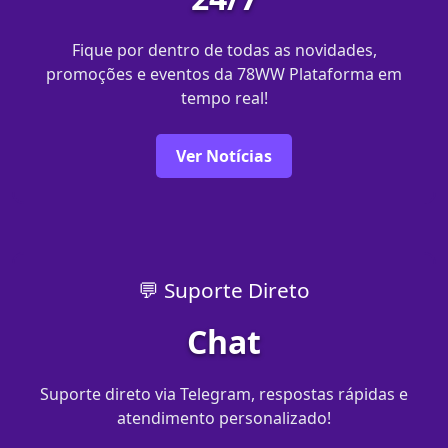
Fique por dentro de todas as novidades,
promoções e eventos da 78WW Plataforma em
tempo real!
Ver Notícias
💬 Suporte Direto
Chat
Suporte direto via Telegram, respostas rápidas e
atendimento personalizado!