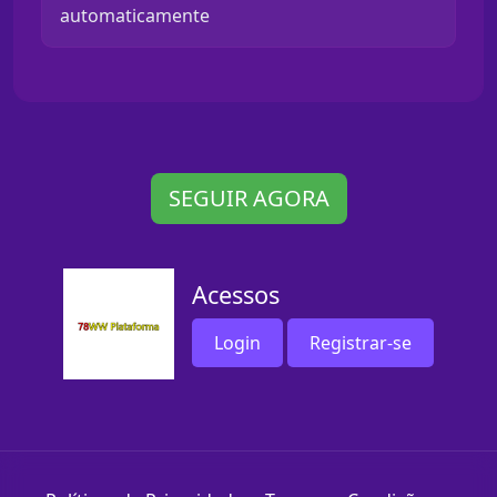
automaticamente
SEGUIR AGORA
Acessos
Login
Registrar-se