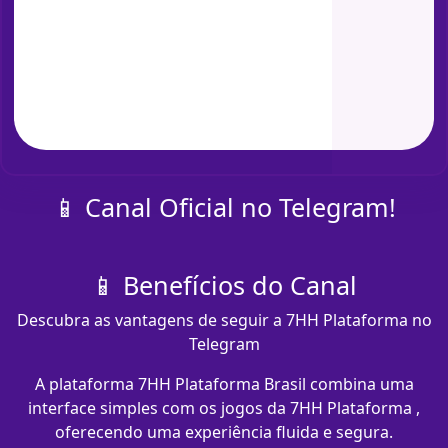
📱 Canal Oficial no Telegram!
📱 Benefícios do Canal
Descubra as vantagens de seguir a 7HH Plataforma no
Telegram
A plataforma 7HH Plataforma Brasil combina uma
interface simples com os jogos da 7HH Plataforma ,
oferecendo uma experiência fluida e segura.