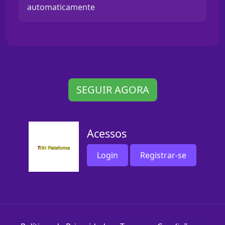
automaticamente
SEGUIR AGORA
Acessos
Login
Registrar-se