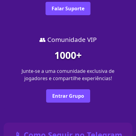
Falar Suporte
👥 Comunidade VIP
1000+
Junte-se a uma comunidade exclusiva de
jogadores e compartilhe experiências!
Entrar Grupo
📱 Como Seguir no Telegram