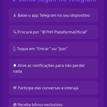
📱 Baixe o app Telegram no seu dispositivo
🔍 Procure por "@7HH PlataformaOficial"
👆 Toque em "Entrar" ou "Join"
🔔 Ative as notificações para não perder
nada
💬 Participe das conversas e interaja
🎁 Receba bônus exclusivos