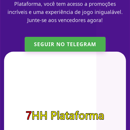
Plataforma, você tem acesso a promoções
incríveis e uma experiência de jogo inigualável.
Junte-se aos vencedores agora!
SEGUIR NO TELEGRAM