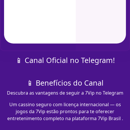
📱 Canal Oficial no Telegram!
📱 Benefícios do Canal
Descubra as vantagens de seguir a 7Vip no Telegram
Um cassino seguro com licença internacional — os
jogos da 7Vip estão prontos para te oferecer
entretenimento completo na plataforma 7Vip Brasil .