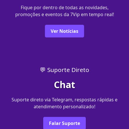
Fique por dentro de todas as novidades,
promoções e eventos da 7Vip em tempo real!
Ver Notícias
💬 Suporte Direto
Chat
Suporte direto via Telegram, respostas rápidas e
atendimento personalizado!
Falar Suporte