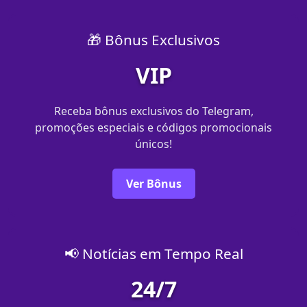
🎁 Bônus Exclusivos
VIP
Receba bônus exclusivos do Telegram,
promoções especiais e códigos promocionais
únicos!
Ver Bônus
📢 Notícias em Tempo Real
24/7