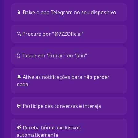
📱 Baixe o app Telegram no seu dispositivo
🔍 Procure por "@7ZZOficial"
👆 Toque em "Entrar" ou "Join"
🔔 Ative as notificações para não perder
nada
💬 Participe das conversas e interaja
🎁 Receba bônus exclusivos
automaticamente