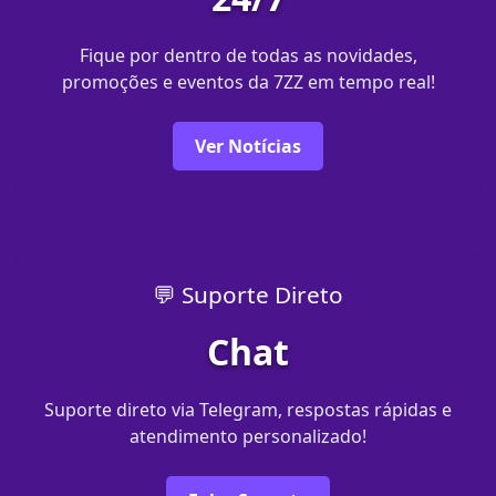
Fique por dentro de todas as novidades,
promoções e eventos da 7ZZ em tempo real!
Ver Notícias
💬 Suporte Direto
Chat
Suporte direto via Telegram, respostas rápidas e
atendimento personalizado!