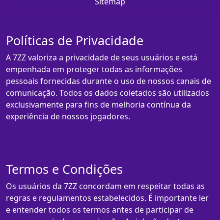
Sitemap
Políticas de Privacidade
A 7ZZ valoriza a privacidade de seus usuários e está
empenhada em proteger todas as informações
pessoais fornecidas durante o uso de nossos canais de
comunicação. Todos os dados coletados são utilizados
exclusivamente para fins de melhoria contínua da
experiência de nossos jogadores.
Termos e Condições
Os usuários da 7ZZ concordam em respeitar todas as
regras e regulamentos estabelecidos. É importante ler
e entender todos os termos antes de participar de