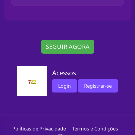
SEGUIR AGORA
Acessos
Login
Registrar-se
Políticas de Privacidade
Termos e Condições