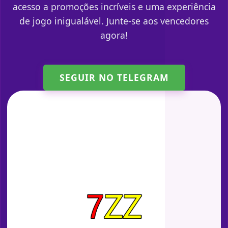
acesso a promoções incríveis e uma experiência
de jogo inigualável. Junte-se aos vencedores
agora!
SEGUIR NO TELEGRAM