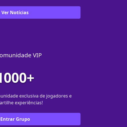
Ver Notícias
Comunidade VIP
1000+
unidade exclusiva de jogadores e
rtilhe experiências!
Entrar Grupo