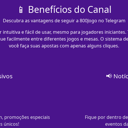
📱 Benefícios do Canal
Descubra as vantagens de seguir a 800Jogo no Telegram
r intuitiva e fácil de usar, mesmo para jogadores iniciante
ue facilmente entre diferentes jogos e mesas. O sistema de
você faça suas apostas com apenas alguns cliques.
sivos
📢 Notí
m, promoções especiais
Fique por dentro d
s únicos!
eventos d