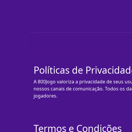
Políticas de Privacida
A 800Jogo valoriza a privacidade de seus u
nossos canais de comunicação. Todos os dad
jogadores.
Termos e Condições