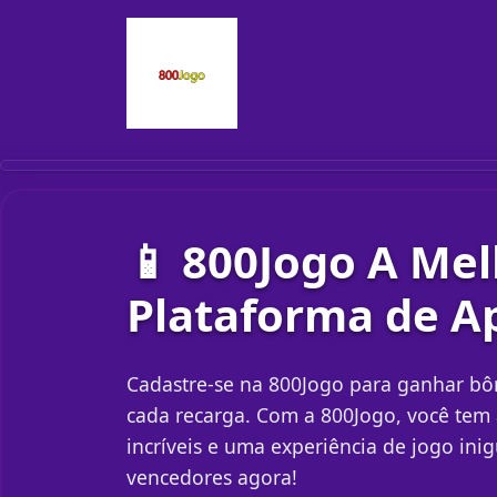
📱 800Jogo A Me
Plataforma de A
Cadastre-se na 800Jogo para ganhar bô
cada recarga. Com a 800Jogo, você tem
incríveis e uma experiência de jogo inig
vencedores agora!