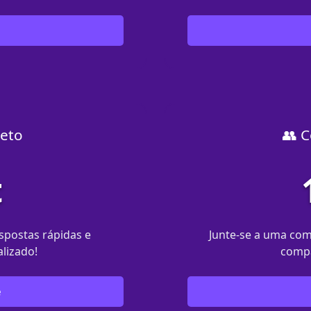
reto
👥 
t
espostas rápidas e
Junte-se a uma com
lizado!
compa
e