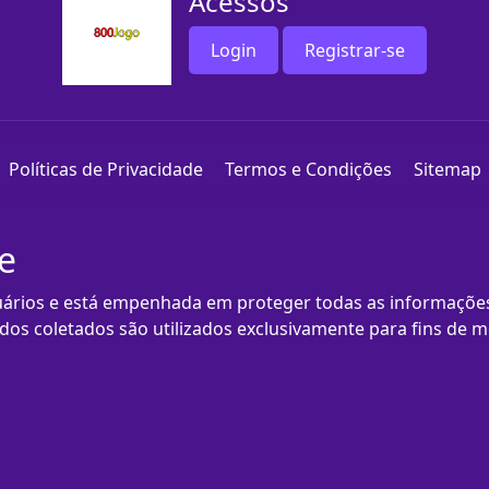
Acessos
Login
Registrar-se
Políticas de Privacidade
Termos e Condições
Sitemap
de
suários e está empenhada em proteger todas as informaçõe
os coletados são utilizados exclusivamente para fins de m