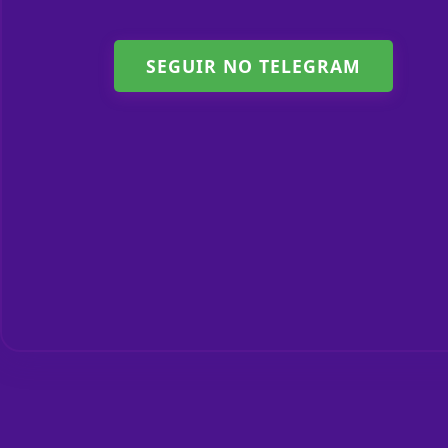
SEGUIR NO TELEGRAM