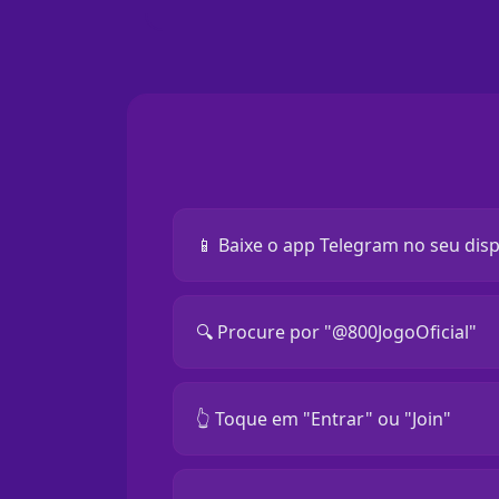
📱 Baixe o app Telegram no seu disp
🔍 Procure por "@800JogoOficial"
👆 Toque em "Entrar" ou "Join"