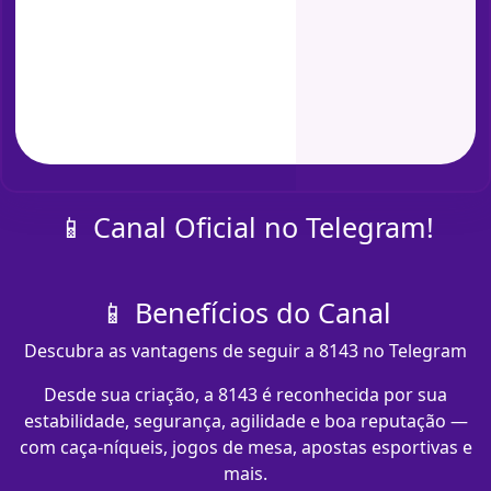
📱 Canal Oficial no Telegram!
📱 Benefícios do Canal
Descubra as vantagens de seguir a 8143 no Telegram
Desde sua criação, a 8143 é reconhecida por sua
estabilidade, segurança, agilidade e boa reputação —
com caça-níqueis, jogos de mesa, apostas esportivas e
mais.