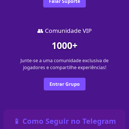
Falar Suporte
👥 Comunidade VIP
1000+
Junte-se a uma comunidade exclusiva de
jogadores e compartilhe experiências!
Entrar Grupo
📱 Como Seguir no Telegram