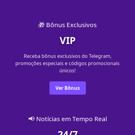
🎁 Bônus Exclusivos
VIP
Receba bônus exclusivos do Telegram,
promoções especiais e códigos promocionais
únicos!
Ver Bônus
📢 Notícias em Tempo Real
24/7