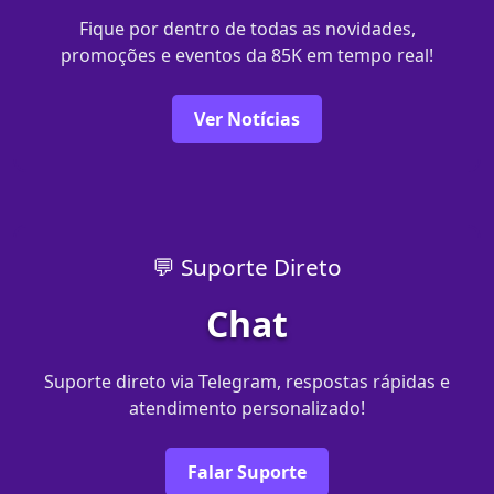
Fique por dentro de todas as novidades,
promoções e eventos da 85K em tempo real!
Ver Notícias
💬 Suporte Direto
Chat
Suporte direto via Telegram, respostas rápidas e
atendimento personalizado!
Falar Suporte