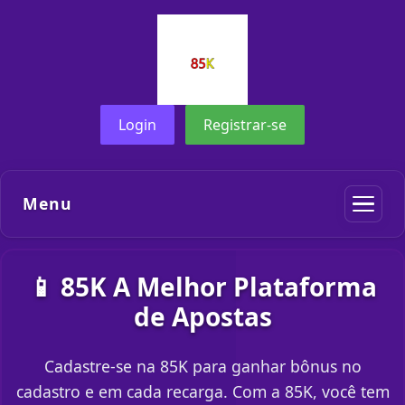
Login
Registrar-se
Menu
📱 85K A Melhor Plataforma
de Apostas
Cadastre-se na 85K para ganhar bônus no
cadastro e em cada recarga. Com a 85K, você tem