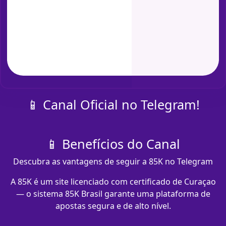
📱 Canal Oficial no Telegram!
📱 Benefícios do Canal
Descubra as vantagens de seguir a 85K no Telegram
A 85K é um site licenciado com certificado de Curaçao
— o sistema 85K Brasil garante uma plataforma de
apostas segura e de alto nível.