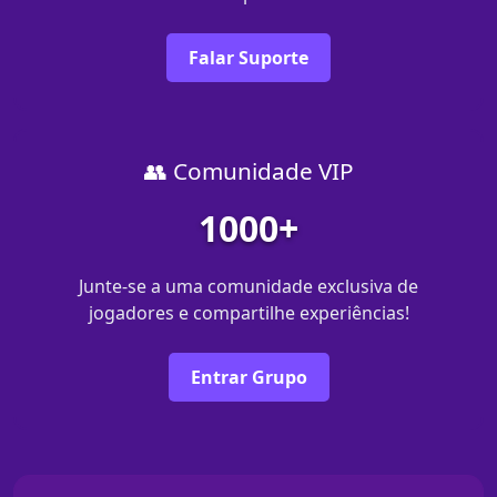
Falar Suporte
👥 Comunidade VIP
1000+
Junte-se a uma comunidade exclusiva de
jogadores e compartilhe experiências!
Entrar Grupo