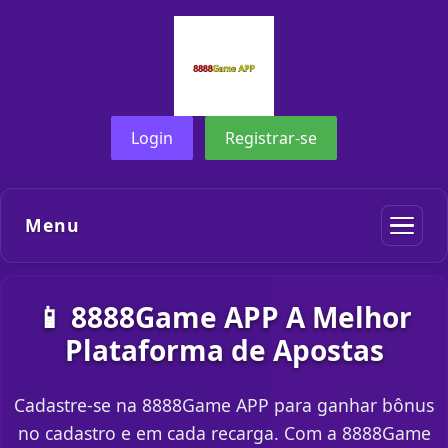
Login
Registrar-se
Menu
📱 8888Game APP A Melhor
Plataforma de Apostas
Cadastre-se na 8888Game APP para ganhar bônus
no cadastro e em cada recarga. Com a 8888Game