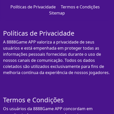
Políticas de Privacidade
Termos e Condições
Sitemap
Políticas de Privacidade
A 8888Game APP valoriza a privacidade de seus
usuários e está empenhada em proteger todas as
informações pessoais fornecidas durante o uso de
nossos canais de comunicação. Todos os dados
coletados são utilizados exclusivamente para fins de
melhoria contínua da experiência de nossos jogadores.
Termos e Condições
Os usuários da 8888Game APP concordam em