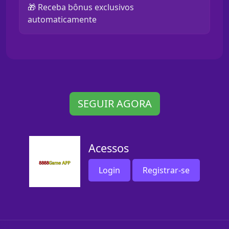
🎁 Receba bônus exclusivos
automaticamente
SEGUIR AGORA
Acessos
Login
Registrar-se