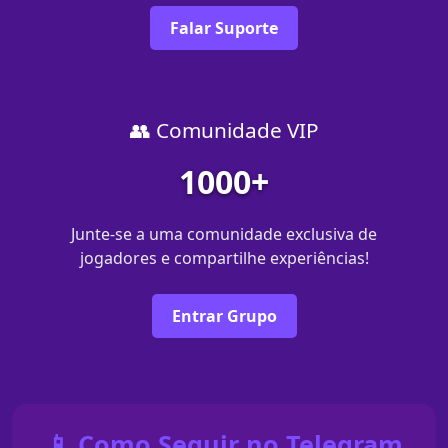
Falar Suporte
👥 Comunidade VIP
1000+
Junte-se a uma comunidade exclusiva de
jogadores e compartilhe experiências!
Entrar Grupo
📱 Como Seguir no Telegram