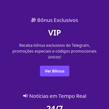
🎁 Bônus Exclusivos
VIP
Receba bônus exclusivos do Telegram,
promoções especiais e códigos promocionais
únicos!
Ver Bônus
📢 Notícias em Tempo Real
24/7