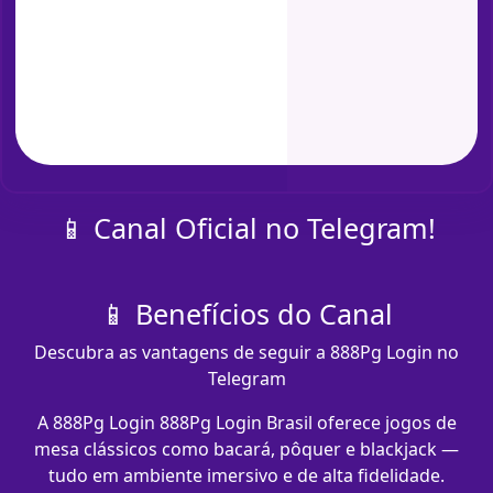
📱 Canal Oficial no Telegram!
📱 Benefícios do Canal
Descubra as vantagens de seguir a 888Pg Login no
Telegram
A 888Pg Login 888Pg Login Brasil oferece jogos de
mesa clássicos como bacará, pôquer e blackjack —
tudo em ambiente imersivo e de alta fidelidade.