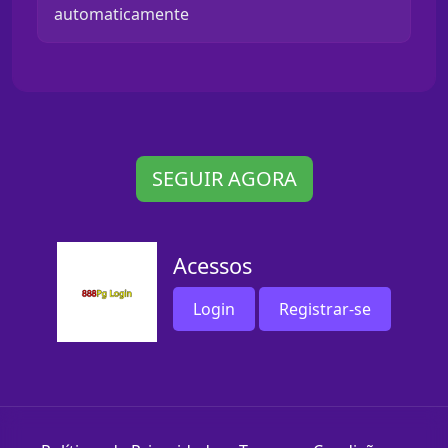
automaticamente
SEGUIR AGORA
Acessos
Login
Registrar-se