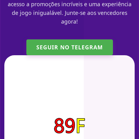
acesso a promoções incríveis e uma experiência
de jogo inigualável. Junte-se aos vencedores
agora!
SEGUIR NO TELEGRAM