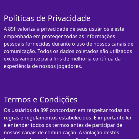
Políticas de Privacidade
A 89F valoriza a privacidade de seus usuários e está
empenhada em proteger todas as informações
pessoais fornecidas durante o uso de nossos canais de
comunicação. Todos os dados coletados são utilizados
exclusivamente para fins de melhoria contínua da
experiência de nossos jogadores.
Termos e Condições
Os usuários da 89F concordam em respeitar todas as
regras e regulamentos estabelecidos. É importante ler
e entender todos os termos antes de participar de
nossos canais de comunicação. A violação destes