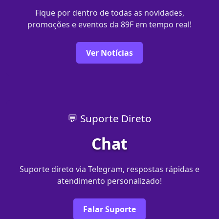
Fique por dentro de todas as novidades,
promoções e eventos da 89F em tempo real!
Ver Notícias
💬 Suporte Direto
Chat
Suporte direto via Telegram, respostas rápidas e
atendimento personalizado!
Falar Suporte