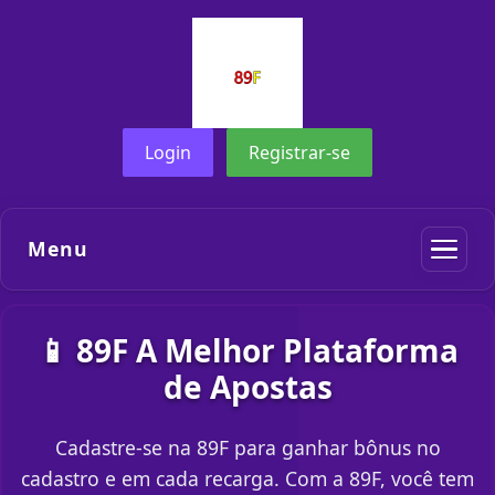
Login
Registrar-se
Menu
📱 89F A Melhor Plataforma
de Apostas
Cadastre-se na 89F para ganhar bônus no
cadastro e em cada recarga. Com a 89F, você tem