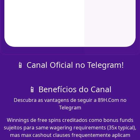
📱 Canal Oficial no Telegram!
📱 Benefícios do Canal
Descubra as vantagens de seguir a 89H.Com no
Telegram
Winnings de free spins creditados como bonus funds
sujeitos para same wagering requirements (35x typical),
mas max cashout clauses frequentemente aplicam