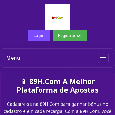
Login
Registrar-se
Menu
📱 89H.Com A Melhor
Plataforma de Apostas
Cadastre-se na 89H.Com para ganhar bônus no
cadastro e em cada recarga. Com a 89H.Com, você