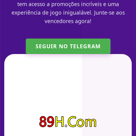
tem acesso a promoções incríveis e uma
experiência de jogo inigualável. Junte-se aos
vencedores agora!
SEGUIR NO TELEGRAM