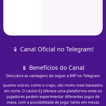
📱 Canal Oficial no Telegram!
📱 Benefícios do Canal
Descubra as vantagens de seguir a 89P no Telegram
quanto outros, como o craps, são muito mais baseados
em sorte. O casino EJ oferece uma plataforma onde os
jogadores podem experimentar diferentes jogos de
mesa, com a possibilidade de jogar tanto em mesas