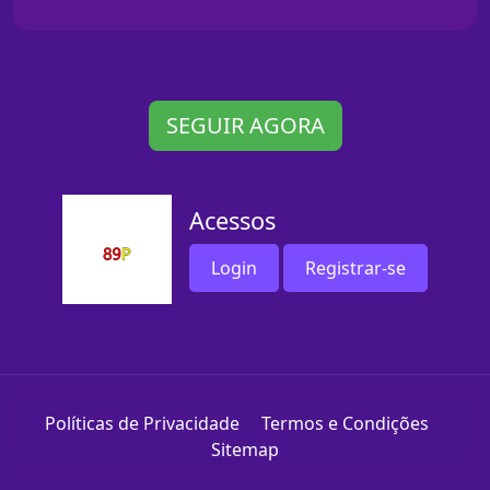
SEGUIR AGORA
Acessos
Login
Registrar-se
Políticas de Privacidade
Termos e Condições
Sitemap