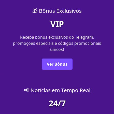
🎁 Bônus Exclusivos
VIP
Receba bônus exclusivos do Telegram,
promoções especiais e códigos promocionais
únicos!
Ver Bônus
📢 Notícias em Tempo Real
24/7