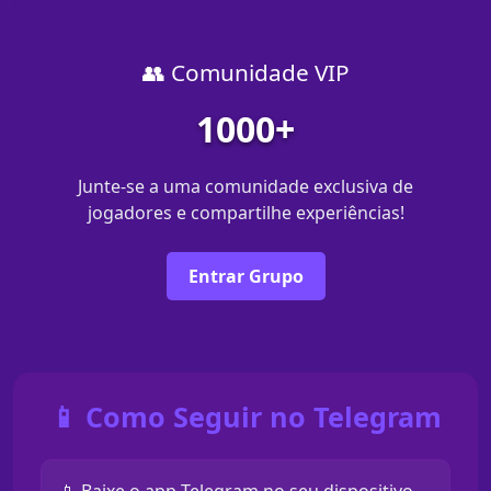
👥 Comunidade VIP
1000+
Junte-se a uma comunidade exclusiva de
jogadores e compartilhe experiências!
Entrar Grupo
📱 Como Seguir no Telegram