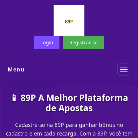
Login
Registrar-se
Menu
📱 89P A Melhor Plataforma
de Apostas
Cadastre-se na 89P para ganhar bônus no
cadastro e em cada recarga. Com a 89P, você tem