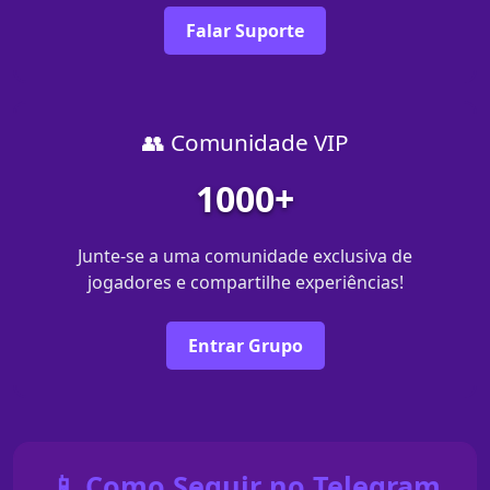
Falar Suporte
👥 Comunidade VIP
1000+
Junte-se a uma comunidade exclusiva de
jogadores e compartilhe experiências!
Entrar Grupo
📱 Como Seguir no Telegram