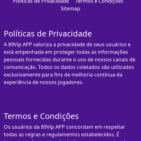
Políticas de Privacidade
Termos e Condições
Sitemap
Políticas de Privacidade
A 89Vip APP valoriza a privacidade de seus usuários e
está empenhada em proteger todas as informações
pessoais fornecidas durante o uso de nossos canais de
comunicação. Todos os dados coletados são utilizados
exclusivamente para fins de melhoria contínua da
experiência de nossos jogadores.
Termos e Condições
Os usuários da 89Vip APP concordam em respeitar
todas as regras e regulamentos estabelecidos. É