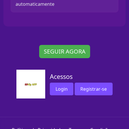
automaticamente
SEGUIR AGORA
Acessos
Login
Registrar-se