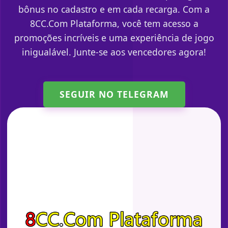
bônus no cadastro e em cada recarga. Com a
8CC.Com Plataforma, você tem acesso a
promoções incríveis e uma experiência de jogo
inigualável. Junte-se aos vencedores agora!
SEGUIR NO TELEGRAM