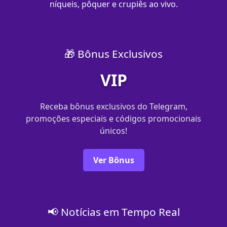
níqueis, pôquer e crupiês ao vivo.
🎁 Bônus Exclusivos
VIP
Receba bônus exclusivos do Telegram,
promoções especiais e códigos promocionais
únicos!
Ver Bônus
📢 Notícias em Tempo Real