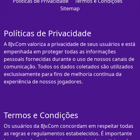
Políticas de Privacidade
Termos e Condições
Sitemap
Políticas de Privacidade
A 8Jv.Com valoriza a privacidade de seus usuários e está
empenhada em proteger todas as informações
pessoais fornecidas durante o uso de nossos canais de
comunicação. Todos os dados coletados são utilizados
exclusivamente para fins de melhoria contínua da
experiência de nossos jogadores.
Termos e Condições
Os usuários da 8Jv.Com concordam em respeitar todas
as regras e regulamentos estabelecidos. É importante