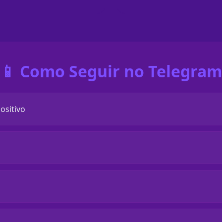
📱 Como Seguir no Telegram
ositivo