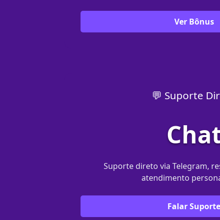
Ver Bônus
💬 Suporte Di
Cha
Suporte direto via Telegram, r
atendimento persona
Falar Suport