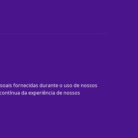
ssoais fornecidas durante o uso de nossos
 contínua da experiência de nossos