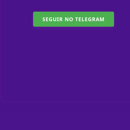
SEGUIR NO TELEGRAM