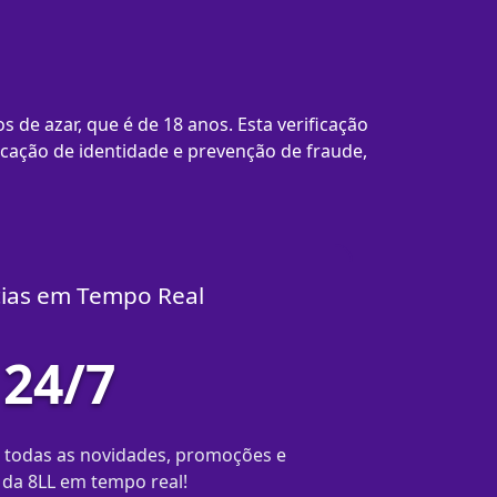
s de azar, que é de 18 anos. Esta verificação
ficação de identidade e prevenção de fraude,
cias em Tempo Real
24/7
e todas as novidades, promoções e
 da 8LL em tempo real!