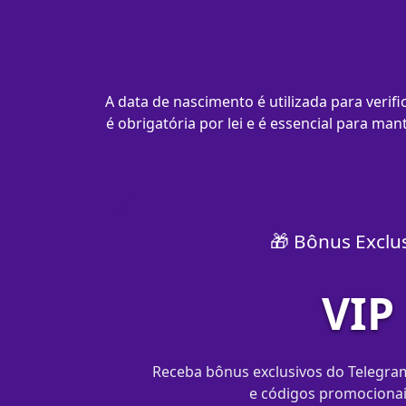
A data de nascimento é utilizada para verifi
é obrigatória por lei e é essencial para ma
🎁 Bônus Exclu
VIP
Receba bônus exclusivos do Telegra
e códigos promocionai