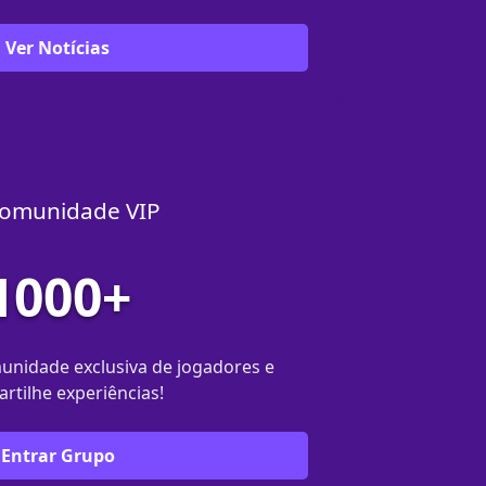
Ver Notícias
Comunidade VIP
1000+
unidade exclusiva de jogadores e
rtilhe experiências!
Entrar Grupo