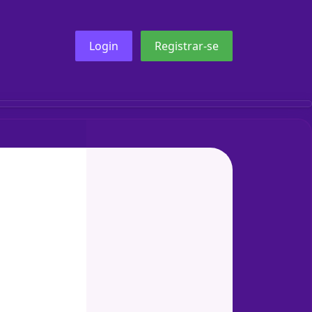
Login
Registrar-se