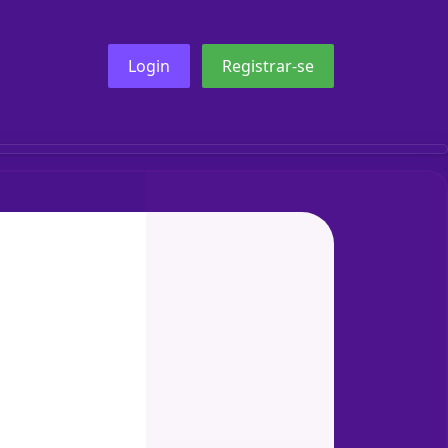
Login
Registrar-se