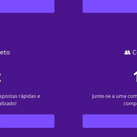
reto
👥 
t
espostas rápidas e
Junte-se a uma com
lizado!
compa
e