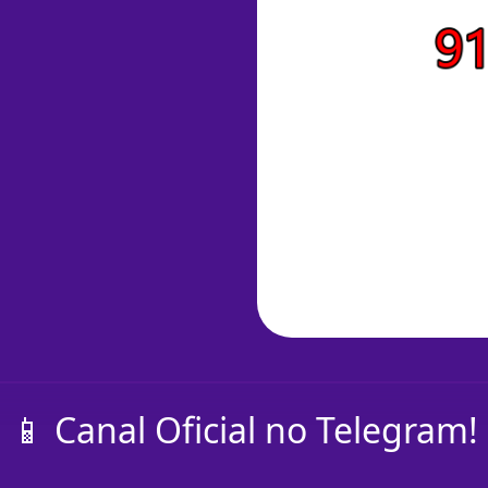
📱 Canal Oficial no Telegram!