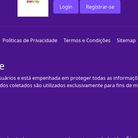
Login
Registrar-se
Políticas de Privacidade
Termos e Condições
Sitemap
de
 usuários e está empenhada em proteger todas as informaçõ
os coletados são utilizados exclusivamente para fins de m