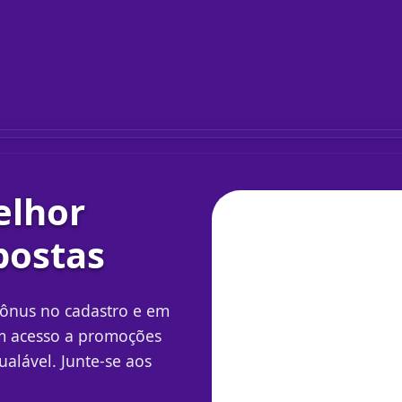
elhor
postas
bônus no cadastro e em
em acesso a promoções
ualável. Junte-se aos