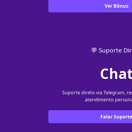
Ver Bônus
💬 Suporte Di
Cha
Suporte direto via Telegram, r
atendimento persona
Falar Suport