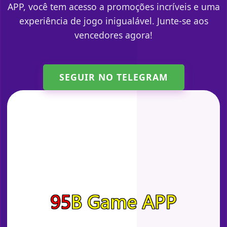
APP, você tem acesso a promoções incríveis e uma
experiência de jogo inigualável. Junte-se aos
vencedores agora!
SEGUIR NO TELEGRAM