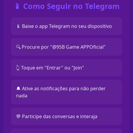
📱 Como Seguir no Telegram
📱 Baixe o app Telegram no seu dispositivo
🔍 Procure por "@95B Game APPOficial"
👆 Toque em "Entrar" ou "Join"
🔔 Ative as notificações para não perder
nada
💬 Participe das conversas e interaja