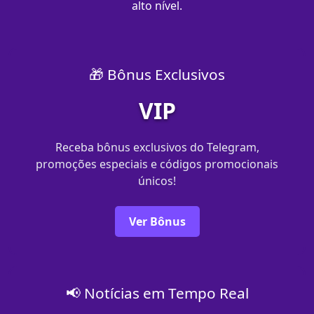
alto nível.
🎁 Bônus Exclusivos
VIP
Receba bônus exclusivos do Telegram,
promoções especiais e códigos promocionais
únicos!
Ver Bônus
📢 Notícias em Tempo Real