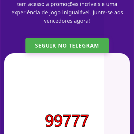
tem acesso a promoções incríveis e uma
experiência de jogo inigualável. Junte-se aos
vencedores agora!
SEGUIR NO TELEGRAM