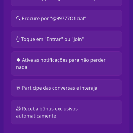
🔍 Procure por "@99777Oficial"
👆 Toque em "Entrar" ou "Join"
🔔 Ative as notificações para não perder
nada
💬 Participe das conversas e interaja
🎁 Receba bônus exclusivos
automaticamente