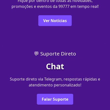
Fique por dentro de todas as novidades,
promoções e eventos da 99777 em tempo real!
Ver Notícias
💬 Suporte Direto
Chat
Suporte direto via Telegram, respostas rápidas e
atendimento personalizado!
Falar Suporte