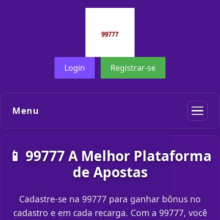
Login
Registrar-se
Menu
📱 99777 A Melhor Plataforma
de Apostas
Cadastre-se na 99777 para ganhar bônus no
cadastro e em cada recarga. Com a 99777, você