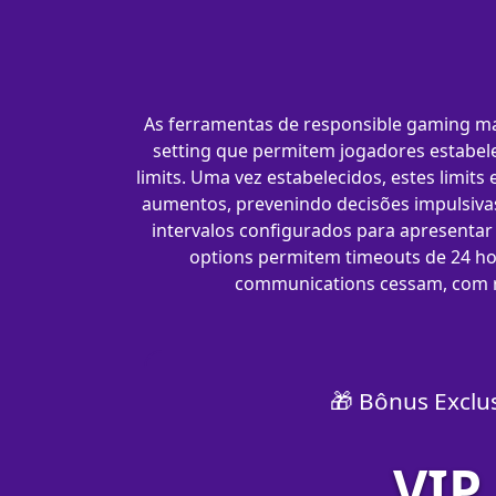
As ferramentas de responsible gaming ma
setting que permitem jogadores estabelece
limits. Uma vez estabelecidos, estes limit
aumentos, prevenindo decisões impulsiva
intervalos configurados para apresentar
options permitem timeouts de 24 ho
communications cessam, com ri
🎁 Bônus Exclu
VIP