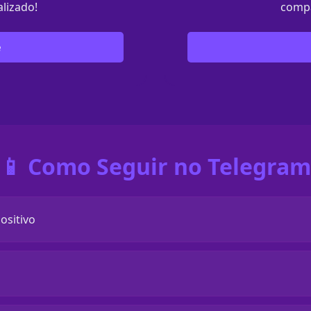
lizado!
compa
e
📱 Como Seguir no Telegram
ositivo