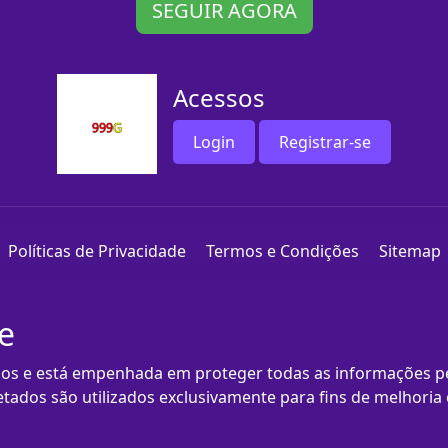
SEGUIR AGORA
Acessos
Login
Registrar-se
Políticas de Privacidade
Termos e Condições
Sitemap
de
rios e está empenhada em proteger todas as informações p
tados são utilizados exclusivamente para fins de melhoria