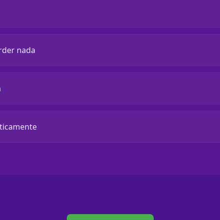
erder nada
a
aticamente