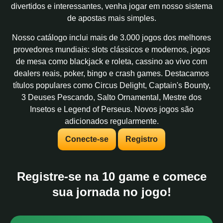
divertidos e interessantes, venha jogar em nosso sistema
de apostas mais simples.
Nosso catálogo inclui mais de 3.000 jogos dos melhores
provedores mundiais: slots clássicos e modernos, jogos
de mesa como blackjack e roleta, cassino ao vivo com
dealers reais, poker, bingo e crash games. Destacamos
títulos populares como Circus Delight, Captain's Bounty,
3 Deuses Pescando, Salto Ornamental, Mestre dos
Insetos e Legend of Perseus. Novos jogos são
adicionados regularmente.
Conecte-se
Registro
Registre-se na 10 game e comece
sua jornada no jogo!