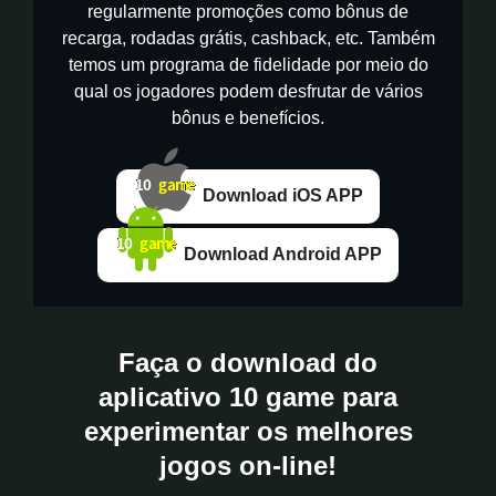
regularmente promoções como bônus de
recarga, rodadas grátis, cashback, etc. Também
temos um programa de fidelidade por meio do
qual os jogadores podem desfrutar de vários
bônus e benefícios.
Download iOS APP
Download Android APP
Faça o download do
aplicativo 10 game para
experimentar os melhores
jogos on-line!