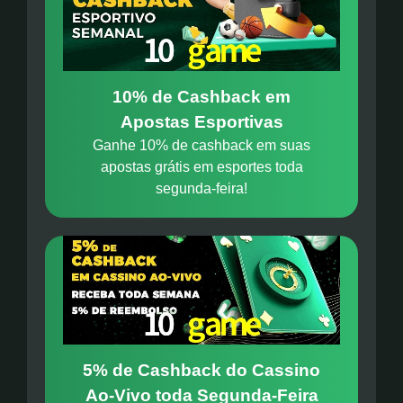
10% de Cashback em
Apostas Esportivas
Ganhe 10% de cashback em suas
apostas grátis em esportes toda
segunda-feira!
5% de Cashback do Cassino
Ao-Vivo toda Segunda-Feira