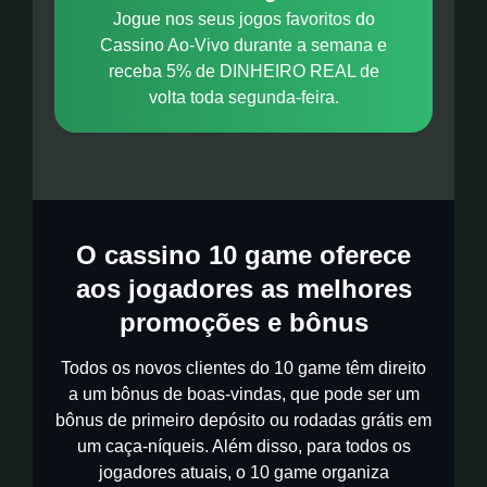
Jogue nos seus jogos favoritos do
Cassino Ao-Vivo durante a semana e
receba 5% de DINHEIRO REAL de
volta toda segunda-feira.
O cassino 10 game oferece
aos jogadores as melhores
promoções e bônus
Todos os novos clientes do 10 game têm direito
a um bônus de boas-vindas, que pode ser um
bônus de primeiro depósito ou rodadas grátis em
um caça-níqueis. Além disso, para todos os
jogadores atuais, o 10 game organiza