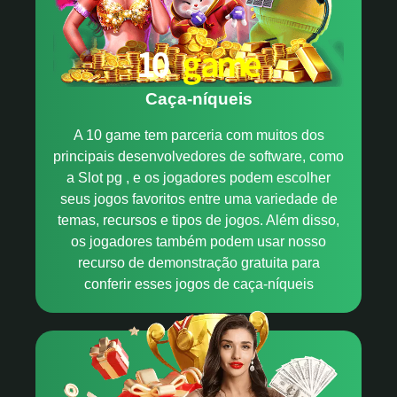
Caça-níqueis
A 10 game tem parceria com muitos dos
principais desenvolvedores de software, como
a Slot pg , e os jogadores podem escolher
seus jogos favoritos entre uma variedade de
temas, recursos e tipos de jogos. Além disso,
os jogadores também podem usar nosso
recurso de demonstração gratuita para
conferir esses jogos de caça-níqueis