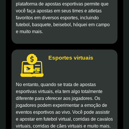
plataforma de apostas esportivas permite que
você faça apostas em seus times e atletas
favoritos em diversos esportes, incluindo
futebol, basquete, beisebol, hóquei em campo
e muito mais.
Esportes virtuais
No entanto, quando se trata de apostas
esportivas virtuais, ela tem algo totalmente
diferente para oferecer aos jogadores. Os
jogadores podem experimentar a emoção de
eventos esportivos ao vivo. Você pode assistir
e apostar em futebol virtual, corridas de cavalos
virtuais, corridas de cães virtuais e muito mais.