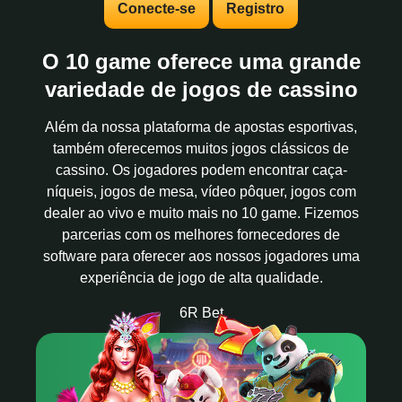
Conecte-se
Registro
O 10 game oferece uma grande
variedade de jogos de cassino
Além da nossa plataforma de apostas esportivas,
também oferecemos muitos jogos clássicos de
cassino. Os jogadores podem encontrar caça-
níqueis, jogos de mesa, vídeo pôquer, jogos com
dealer ao vivo e muito mais no 10 game. Fizemos
parcerias com os melhores fornecedores de
software para oferecer aos nossos jogadores uma
experiência de jogo de alta qualidade.
6R Bet