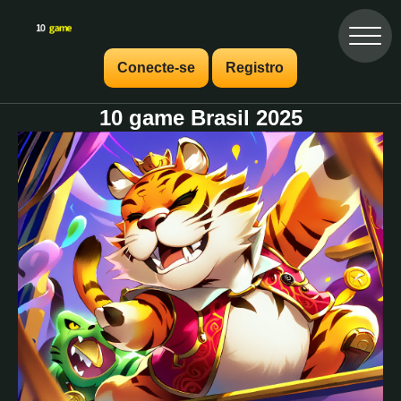
Conecte-se
Registro
10 game Brasil 2025